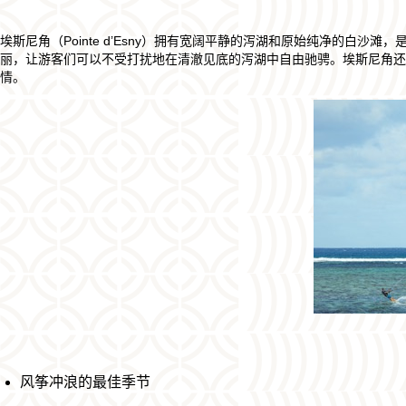
埃斯尼角（Pointe d’Esny）拥有宽阔平静的泻湖和原始纯净的白
丽，让游客们可以不受打扰地在清澈见底的泻湖中自由驰骋。埃斯尼角还靠
情。
风筝冲浪的最佳季节