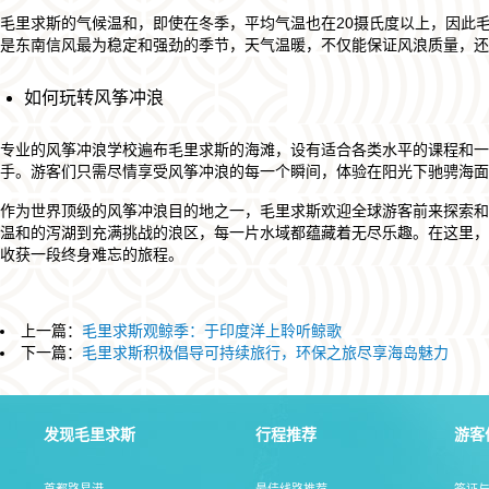
毛里求斯的气候温和，即使在冬季，平均气温也在20摄氏度以上，因此
是东南信风最为稳定和强劲的季节，天气温暖，不仅能保证风浪质量，还
如何玩转风筝冲浪
专业的风筝冲浪学校遍布毛里求斯的海滩，设有适合各类水平的课程和一
手。游客们只需尽情享受风筝冲浪的每一个瞬间，体验在阳光下驰骋海面
作为世界顶级的风筝冲浪目的地之一，毛里求斯欢迎全球游客前来探索和
温和的泻湖到充满挑战的浪区，每一片水域都蕴藏着无尽乐趣。在这里，
收获一段终身难忘的旅程。
上一篇：
​毛里求斯观鲸季：于印度洋上聆听鲸歌
下一篇：
​毛里求斯积极倡导可持续旅行，环保之旅尽享海岛魅力
发现毛里求斯
行程推荐
游客